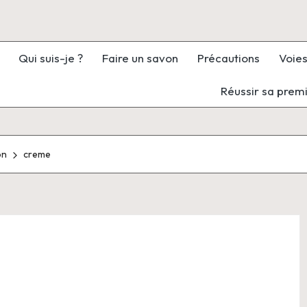
Qui suis-je ?
Faire un savon
Précautions
Voies
Réussir sa prem
on
creme