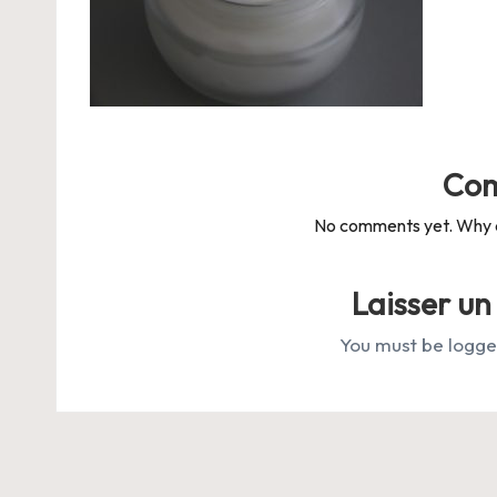
-
B
i
o
Co
No comments yet. Why do
Laisser u
You must be
logge