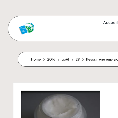
Skip
to
Accueil
content
C
Aromathérapie
et
a
Cosmétiques
r
Home
2016
août
29
Réussir une émulsi
naturels
n
e
t
s