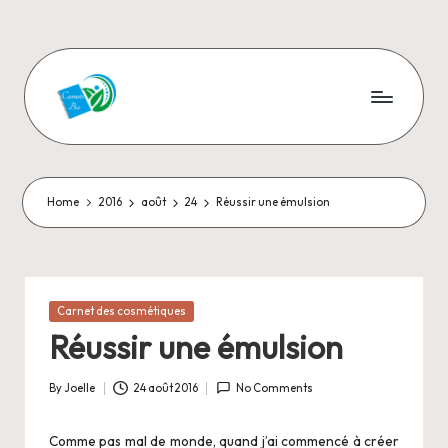
Skip
to
content
C
Aromathérapie
et
a
Cosmétiques
r
naturels
Home
2016
août
24
Réussir une émulsion
n
e
t
Posted
Carnet des cosmétiques
in
s
Réussir une émulsion
-
By
Joelle
24 août 2016
No Comments
Posted
B
by
Comme pas mal de monde, quand j’ai commencé à créer