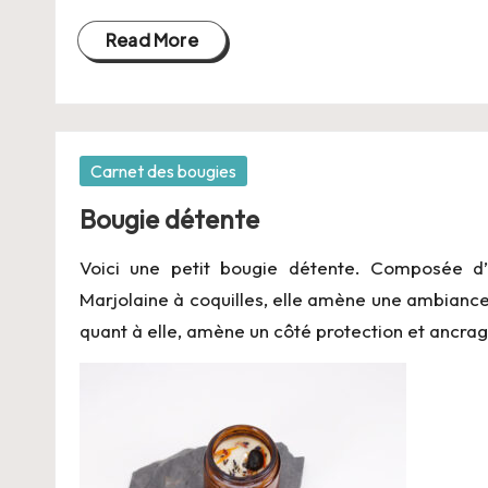
-
Read More
B
i
o
Posted
Carnet des bougies
in
Bougie détente
Voici une petit bougie détente. Composée d’
Marjolaine à coquilles, elle amène une ambiance
quant à elle, amène un côté protection et ancrag