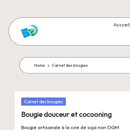
Skip
to
Accueil
content
C
Aromathérapie
et
a
Cosmétiques
r
Home
Carnet des bougies
naturels
n
e
Posted
Carnet des bougies
t
in
Bougie douceur et cocooning
s
Bougie artisanale à la cire de soja non OGM