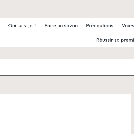
Qui suis-je ?
Faire un savon
Précautions
Voies
Réussir sa prem