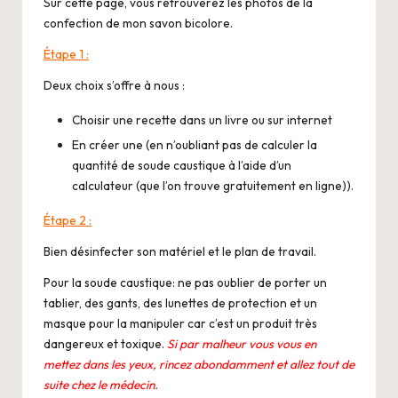
i
Sur cette page, vous retrouverez les photos de la
confection de mon
savon bicolore
.
o
Étape 1 :
Deux choix s’offre à nous :
Choisir une recette dans un livre ou sur internet
En créer une (en n’oubliant pas de calculer la
quantité de soude caustique à l’aide d’un
calculateur
(que l’on trouve gratuitement en ligne)).
Étape 2 :
Bien désinfecter son matériel et le plan de travail.
Pour la soude caustique: ne pas oublier de porter un
tablier, des gants, des lunettes de protection et un
masque pour la manipuler car c’est un produit très
dangereux et toxique.
Si par malheur vous vous en
mettez dans les yeux, rincez abondamment et allez tout de
suite chez le médecin.