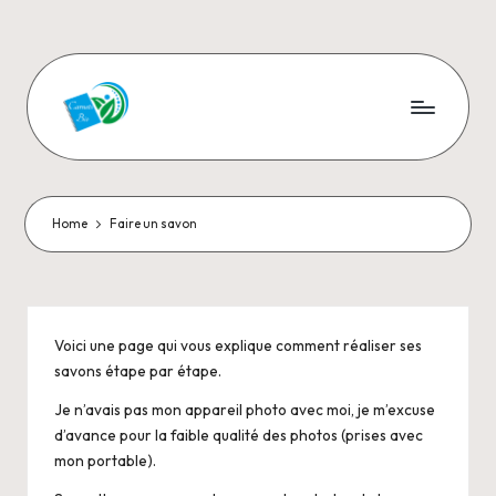
Skip
to
content
C
Aromathérapie
et
a
Cosmétiques
r
naturels
Home
Faire un savon
n
e
t
Voici une page qui vous explique comment réaliser ses
savons étape par étape.
s
Je n’avais pas mon appareil photo avec moi, je m’excuse
-
d’avance pour la faible qualité des photos (prises avec
B
mon portable).