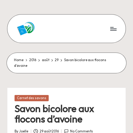
Skip
to
content
C
Aromathérapie
et
a
Cosmétiques
r
naturels
Home
2016
août
29
Savon bicolore aux flocons
d’avoine
n
e
t
Posted
Carnet des savons
s
in
Savon bicolore aux
-
flocons d’avoine
B
By
Joelle
29 août 2016
No Comments