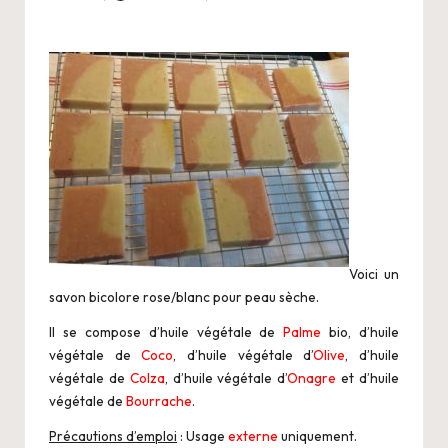
i
Posted
by
o
Voici un
savon bicolore rose/blanc pour peau sèche.
Il se compose d’huile végétale de
Palme
bio, d’huile
végétale de
Coco
, d’huile végétale d’
Olive
, d’huile
végétale de
Colza
, d’huile végétale d’
Onagre
et d’huile
végétale de
Bourrache
.
Précautions d’emploi
: Usage
externe
uniquement.