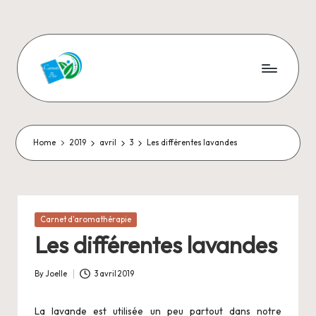
Skip
to
content
C
Aromathérapie
et
a
Cosmétiques
r
naturels
Home
2019
avril
3
Les différentes lavandes
n
e
t
Posted
Carnet d'aromathérapie
in
s
Les différentes lavandes
-
By
Joelle
3 avril 2019
Posted
B
by
La lavande est utilisée un peu partout dans notre