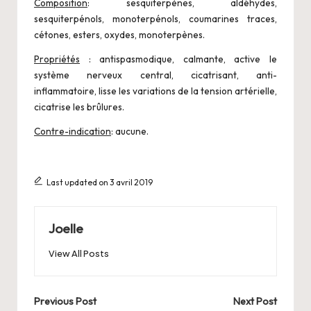
Composition
: sesquiterpènes, aldéhydes,
sesquiterpénols, monoterpénols, coumarines traces,
cétones, esters, oxydes, monoterpènes.
Propriétés
: antispasmodique, calmante, active le
système nerveux central, cicatrisant, anti-
inflammatoire, lisse les variations de la tension artérielle,
cicatrise les brûlures.
Contre-indication
: aucune.
Last updated on 3 avril 2019
Joelle
View All Posts
Post
Previous Post
Next Post