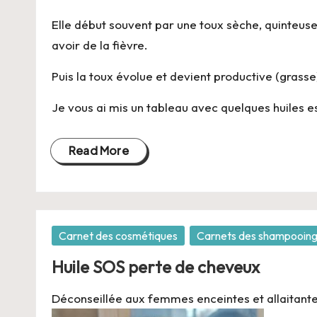
-
Elle début souvent par une toux sèche, quinteuse 
B
avoir de la fièvre.
i
Puis la toux évolue et devient productive (grass
o
Je vous ai mis un tableau avec quelques huiles es
Read More
Posted
Carnet des cosmétiques
Carnets des shampooin
in
Huile SOS perte de cheveux
Déconseillée aux femmes enceintes et allaitante