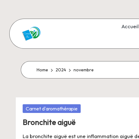
Skip
to
Accueil
content
C
Aromathérapie
et
a
Cosmétiques
r
Home
2024
novembre
naturels
n
e
Posted
Carnet d'aromathérapie
t
in
Bronchite aiguë
s
La bronchite aiguë est une inflammation aiguë des