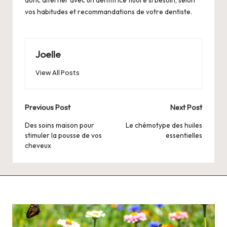
donc alterner avec un dentifrice fluoré si besoin, selon
vos habitudes et recommandations de votre dentiste.
Joelle
View All Posts
Post
Previous Post
Next Post
navigation
Des soins maison pour
Le chémotype des huiles
stimuler la pousse de vos
essentielles
cheveux