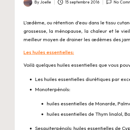
-
By
Joelle
15 septembre 2016
No Com
Posted
B
by
L’œdème, ou rétention d’eau dans le tissu cuta
i
grossesse, la ménopause, la chaleur et le viei
o
meilleur moyen de drainer les œdèmes des jamb
Les huiles essentielles:
Voilà quelques huiles essentielles que vous pouv
Les huiles essentielles diurétiques par ex
Monoterpénols:
huiles essentielles de Monarde, Palm
huiles essentielles de Thym linalol, B
Sesquiterpénols: huiles essentielles de Cyp