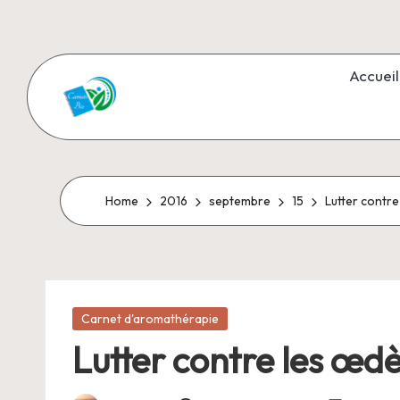
Skip
to
Accueil
content
C
Aromathérapie
et
a
Cosmétiques
r
Home
2016
septembre
15
Lutter contre
naturels
n
e
Posted
t
Carnet d'aromathérapie
in
Lutter contre les œdè
s