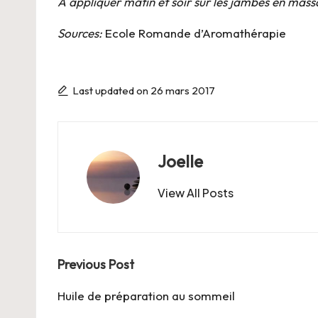
A appliquer matin et soir sur les jambes en mass
Sources:
Ecole Romande d’Aromathérapie
Last updated on 26 mars 2017
Joelle
View All Posts
Post
Previous Post
navigation
Huile de préparation au sommeil