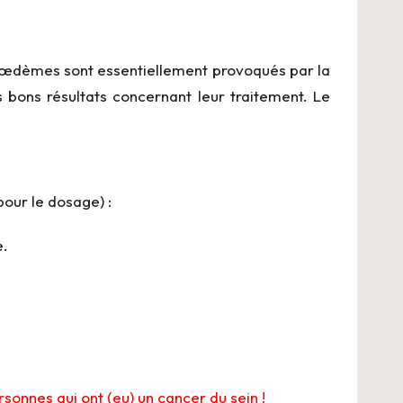
es œdèmes sont essentiellement provoqués par la
s bons résultats concernant leur traitement. Le
our le dosage) :
e.
!
rsonnes qui ont (eu) un cancer du sein !