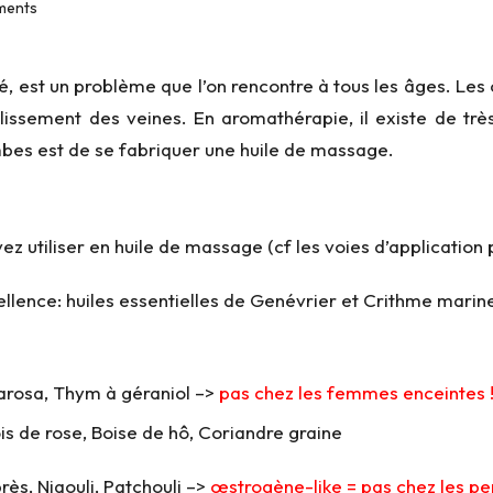
ments
né, est un problème que l’on rencontre à tous les âges. L
llissement des veines. En aromathérapie, il existe de trè
es est de se fabriquer une huile de massage.
ez utiliser en huile de massage (cf les
voies d’application
p
cellence: huiles essentielles de Genévrier et Crithme marin
arosa, Thym à géraniol –>
pas chez les femmes enceintes 
ois de rose, Boise de hô, Coriandre graine
rès, Niaouli, Patchouli –>
œstrogène-like =
pas chez les pe