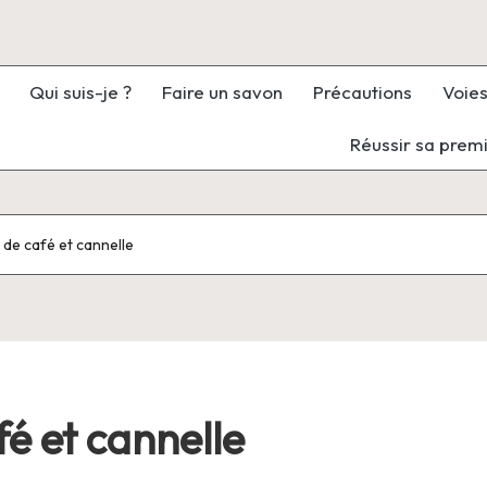
Qui suis-je ?
Faire un savon
Précautions
Voies
Réussir sa prem
de café et cannelle
é et cannelle