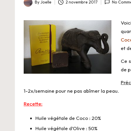
-
By
Joelle
2 novembre 2017
No Comme
Posted
B
by
Voic
i
quan
o
Coc
et d
Ce s
de p
Préc
1-2x/semaine pour ne pas abîmer la peau.
Recette:
Huile végétale de Coco : 20%
Huile végétale d’Olive : 50%