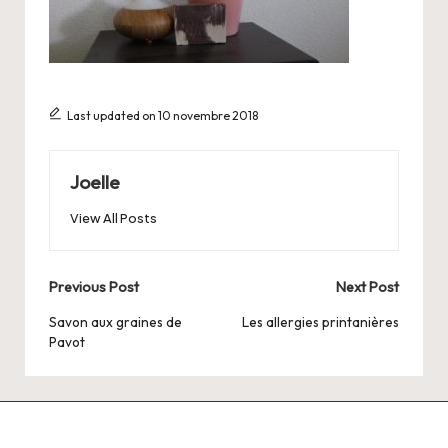
Last updated on 10 novembre 2018
Joelle
View All Posts
Post
Previous Post
Next Post
navigation
Savon aux graines de
Les allergies printanières
Pavot