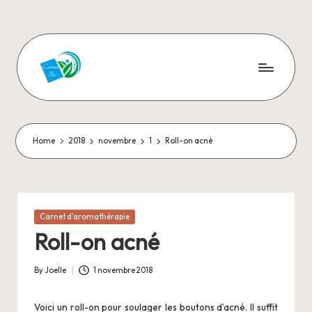
Skip
to
content
C
Aromathérapie
et
a
Cosmétiques
r
naturels
Home
2018
novembre
1
Roll-on acné
n
e
t
Posted
Carnet d'aromathérapie
in
s
Roll-on acné
-
By
Joelle
1 novembre 2018
Posted
B
by
Voici un roll-on pour soulager les boutons d’acné. Il suffit