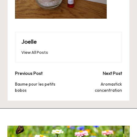
Joelle
View All Posts
Post
Previous Post
Next Post
navigation
Baume pour les petits
Aromastick
bobos
concentration