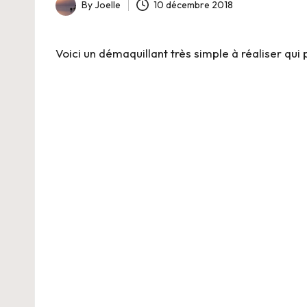
-
By
Joelle
10 décembre 2018
Posted
B
by
Voici un démaquillant très simple à réaliser qu
i
o