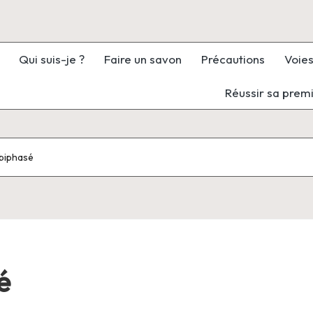
Qui suis-je ?
Faire un savon
Précautions
Voies
Réussir sa prem
 biphasé
é