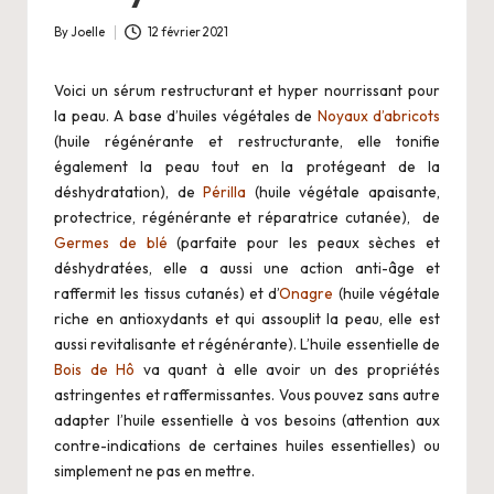
i
o
By
Joelle
12 février 2021
Posted
by
Voici un sérum restructurant et hyper nourrissant pour
la peau. A base d’huiles végétales de
Noyaux d’abricots
(huile régénérante et restructurante, elle tonifie
également la peau tout en la protégeant de la
déshydratation), de
Périlla
(huile végétale apaisante,
protectrice, régénérante et réparatrice cutanée), de
Germes de blé
(parfaite pour les peaux sèches et
déshydratées, elle a aussi une action anti-âge et
raffermit les tissus cutanés) et d’
Onagre
(huile végétale
riche en antioxydants et qui assouplit la peau, elle est
aussi revitalisante et régénérante). L’huile essentielle de
Bois de Hô
va quant à elle avoir un des propriétés
astringentes et raffermissantes. Vous pouvez sans autre
adapter l’huile essentielle à vos besoins (attention aux
contre-indications de certaines huiles essentielles) ou
simplement ne pas en mettre.