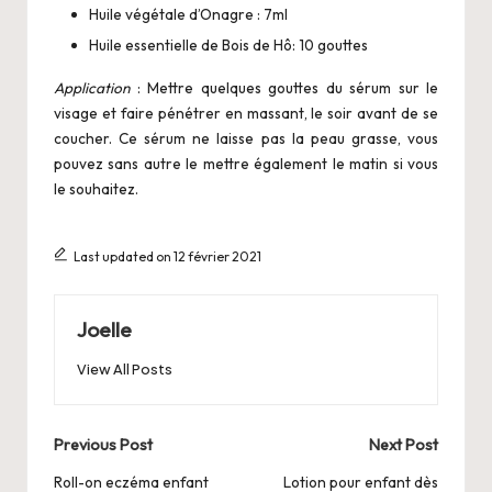
Huile végétale d’Onagre : 7ml
Huile essentielle de Bois de Hô: 10 gouttes
Application
: Mettre quelques gouttes du sérum sur le
visage et faire pénétrer en massant, le soir avant de se
coucher. Ce sérum ne laisse pas la peau grasse, vous
pouvez sans autre le mettre également le matin si vous
le souhaitez.
Last updated on 12 février 2021
Joelle
View All Posts
Post
Previous Post
Next Post
navigation
Roll-on eczéma enfant
Lotion pour enfant dès