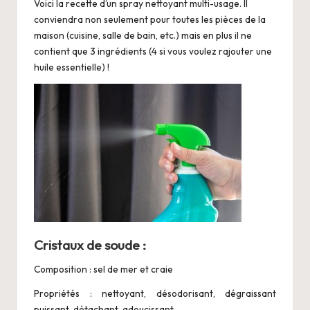
i
Voici la recette d’un spray nettoyant multi-usage. Il
o
conviendra non seulement pour toutes les pièces de la
maison (cuisine, salle de bain, etc.) mais en plus il ne
contient que 3 ingrédients (4 si vous voulez rajouter une
huile essentielle) !
Cristaux de soude :
Composition : sel de mer et craie
Propriétés : nettoyant, désodorisant, dégraissant
puissant, détachant, adoucissant