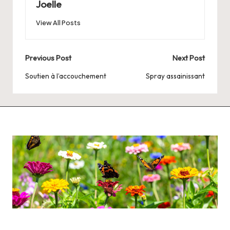
Joelle
View All Posts
Post
Previous Post
Next Post
navigation
Soutien à l’accouchement
Spray assainissant