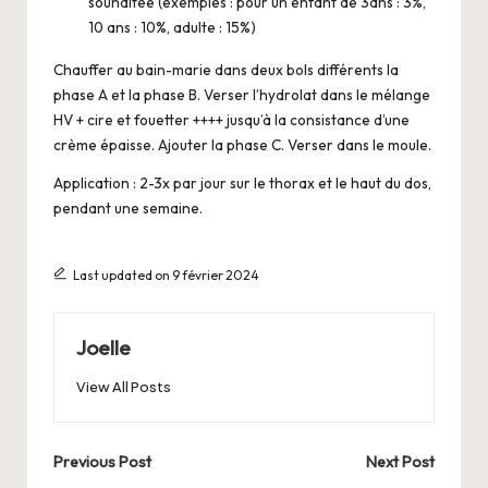
souhaitée (exemples : pour un enfant de 3ans : 3%,
10 ans : 10%, adulte : 15%)
Chauffer au bain-marie dans deux bols différents la
phase A et la phase B. Verser l’hydrolat dans le mélange
HV + cire et fouetter ++++ jusqu’à la consistance d’une
crème épaisse. Ajouter la phase C. Verser dans le moule.
Application : 2-3x par jour sur le thorax et le haut du dos,
pendant une semaine.
Last updated on 9 février 2024
Joelle
View All Posts
Post
Previous Post
Next Post