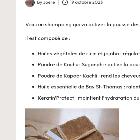
-
By
Joelle
19 octobre 2023
Posted
B
by
Voici un shampoing qui va activer la pousse des 
i
Il est composé de :
o
Huiles végétales de ricin et jojoba
: régul
Poudre de Kachur Sugandhi
: active la pou
Poudre de Kapoor Kachli
: rend les cheveux
Huile essentielle de Bay St-Thomas
: ralen
Keratin’Protect
: maintient l’hydratation d