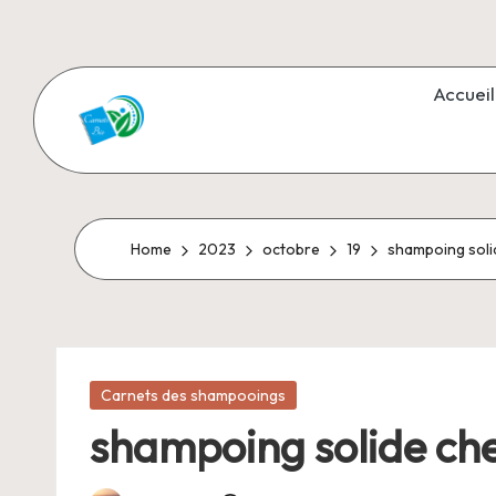
Skip
to
Accueil
content
C
Aromathérapie
et
a
Cosmétiques
r
Home
2023
octobre
19
shampoing soli
naturels
n
e
Posted
t
Carnets des shampooings
in
shampoing solide che
s