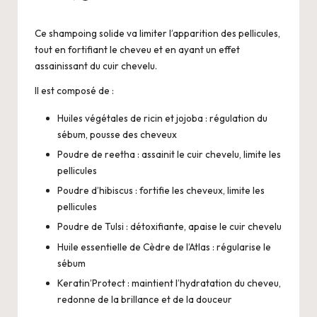
i
Posted
by
o
Ce shampoing solide va limiter l’apparition des pellicules,
tout en fortifiant le cheveu et en ayant un effet
assainissant du cuir chevelu.
Il est composé de :
Huiles végétales de ricin et jojoba
: régulation du
sébum, pousse des cheveux
Poudre de reetha
: assainit le cuir chevelu, limite les
pellicules
Poudre d’hibiscus
: fortifie les cheveux, limite les
pellicules
Poudre de Tulsi
: détoxifiante, apaise le cuir chevelu
Huile essentielle de Cèdre de l’Atlas
: régularise le
sébum
Keratin’Protect
: maintient l’hydratation du cheveu,
redonne de la brillance et de la douceur